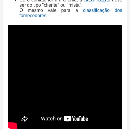
ser do tipo "cliente" ou "mista".
O mesmo vale para a
classificação dos
fornecedores
.