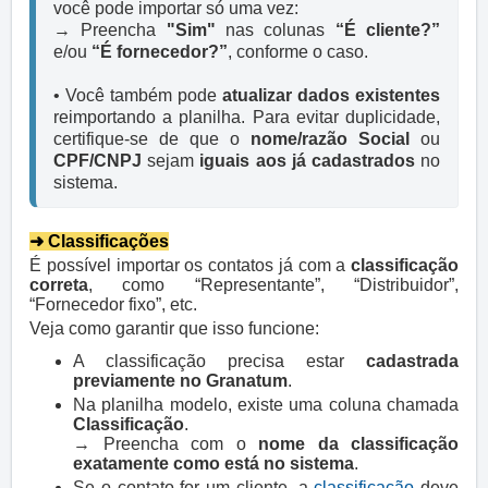
você pode importar só uma vez:

→ Preencha 
"Sim"
 nas colunas 
“É cliente?”
e/ou 
“É fornecedor?”
, conforme o caso.
• Você também pode 
atualizar dados existentes
reimportando a planilha. Para evitar duplicidade, 
certifique-se de que o 
nome/razão Social
 ou 
CPF/CNPJ
 sejam 
iguais aos já cadastrados
 no 
sistema.
➜ Classifica
ções
É possível importar os contatos já com a
classificação
correta
, como “Representante”, “Distribuidor”,
“Fornecedor fixo”, etc.
Veja como garantir que isso funcione:
A classificação precisa estar
cadastrada
previamente no Granatum
.
Na planilha modelo, existe uma coluna chamada
Classificação
.
→ Preencha com o
nome da classificação
exatamente como está no sistema
.
Se o contato for um cliente, a
classificação
deve