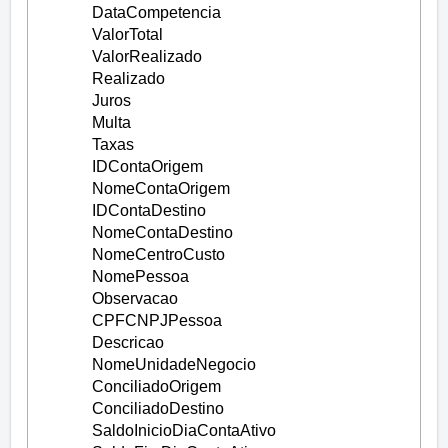
DataCompetencia
ValorTotal
ValorRealizado
Realizado
Juros
Multa
Taxas
IDContaOrigem
NomeContaOrigem
IDContaDestino
NomeContaDestino
NomeCentroCusto
NomePessoa
Observacao
CPFCNPJPessoa
Descricao
NomeUnidadeNegocio
ConciliadoOrigem
ConciliadoDestino
SaldoInicioDiaContaAtivo