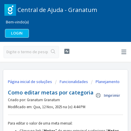
Central de Ajuda - Granatum
Bem-vindo(a)
LOGIN
Página inicial de soluções
Funcionalidades
Planejamento
Como editar metas por categoria
Imprimir
Criado por: Granatum Granatum
Modificado em: Qua, 12 Nov, 2025 na (o) 4:44 PM
Para editar o valor de uma meta mensal:
Clique no link “
Metas
” do menu principal e selecione “
Metas